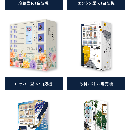
冷蔵型Iot自販機
エンタメ型Iot自販機
ロッカー型Iot自販機
飲料/ボトル専売機