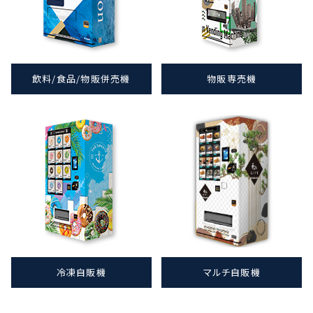
飲料/食品/物販併売機
物販専売機
冷凍自販機
マルチ自販機