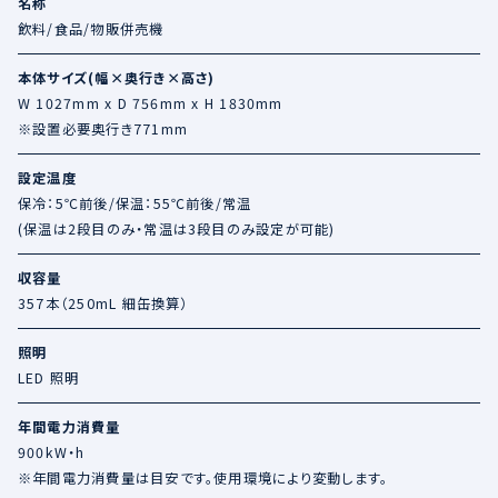
名称
飲料/食品/物販併売機
本体サイズ(幅×奥行き×高さ)
W 1027mm x D 756mm x H 1830mm
※設置必要奥行き771mm
設定温度
保冷：5℃前後/保温：55℃前後/常温
(保温は2段目のみ・常温は3段目のみ設定が可能)
収容量
357本（250mL 細缶換算）
照明
LED 照明
年間電力消費量
900kW・h
※年間電力消費量は目安です。使用環境により変動します。