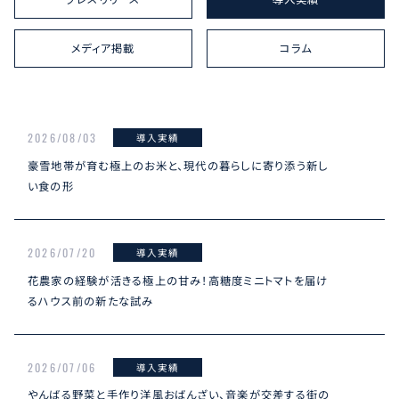
メディア掲載
コラム
2026/08/03
導入実績
豪雪地帯が育む極上のお米と、現代の暮らしに寄り添う新し
い食の形
2026/07/20
導入実績
花農家の経験が活きる極上の甘み！高糖度ミニトマトを届け
るハウス前の新たな試み
2026/07/06
導入実績
やんばる野菜と手作り洋風おばんざい、音楽が交差する街の