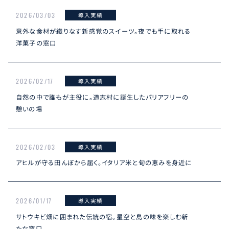
2026/03/03
導入実績
意外な食材が織りなす新感覚のスイーツ。夜でも手に取れる
洋菓子の窓口
2026/02/17
導入実績
自然の中で誰もが主役に。道志村に誕生したバリアフリーの
憩いの場
2026/02/03
導入実績
アヒルが守る田んぼから届く。イタリア米と旬の恵みを身近に
2026/01/17
導入実績
サトウキビ畑に囲まれた伝統の宿。星空と島の味を楽しむ新
たな窓口