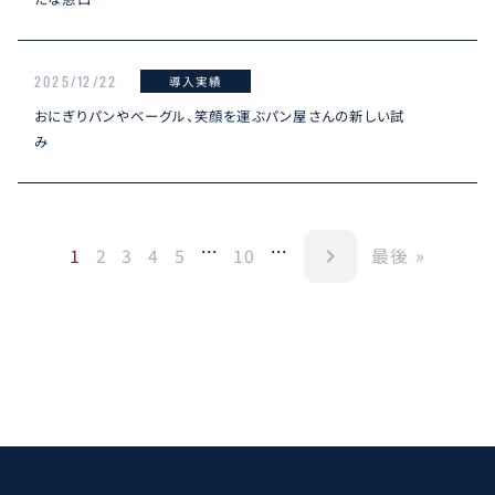
2025/12/22
導入実績
おにぎりパンやベーグル、笑顔を運ぶパン屋さんの新しい試
み
...
...
navigate_next
1
2
3
4
5
10
最後 »