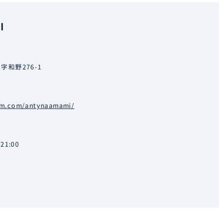
I
和野276-1
am.com/antynaamami/
21:00