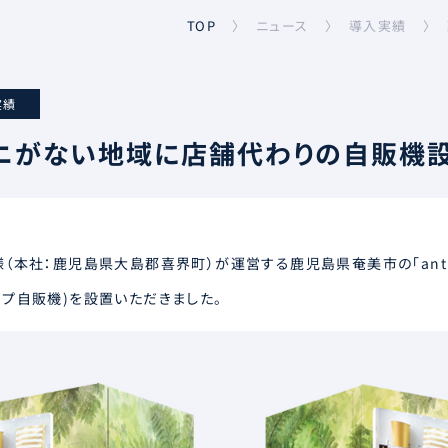
導入実績
ニュース
TOP
〉
〉
〉
実績
ニがない地域に店舗代わりの自販機
（本社：鹿児島県大島郡喜界町）が運営する鹿児島県奄美市の「antyn
イプ自販機)を設置いただきました。