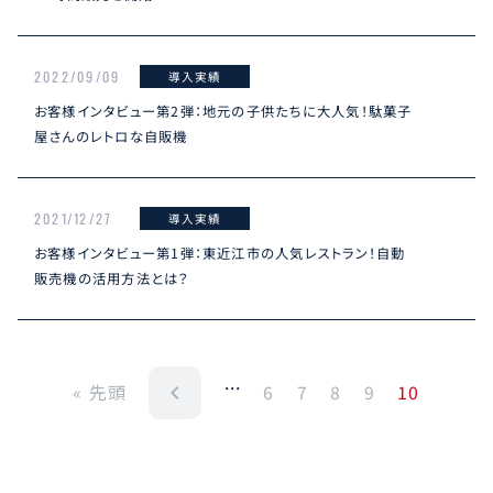
2022/09/09
導入実績
お客様インタビュー第2弾：地元の子供たちに大人気！駄菓子
屋さんのレトロな自販機
2021/12/27
導入実績
お客様インタビュー第1弾：東近江市の人気レストラン！自動
販売機の活用方法とは？
...
navigate_before
10
« 先頭
6
7
8
9